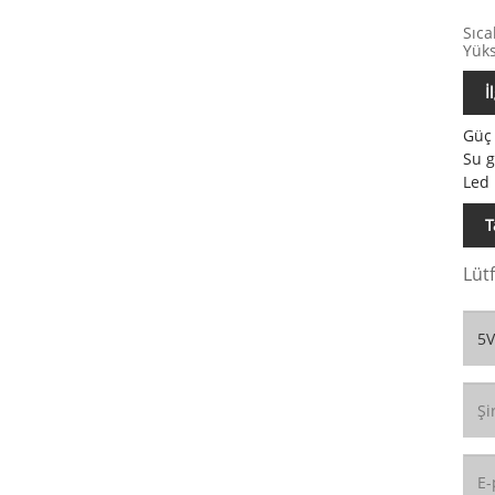
Sıca
Yüks
İ
Güç 
Su 
Led
T
Lüt