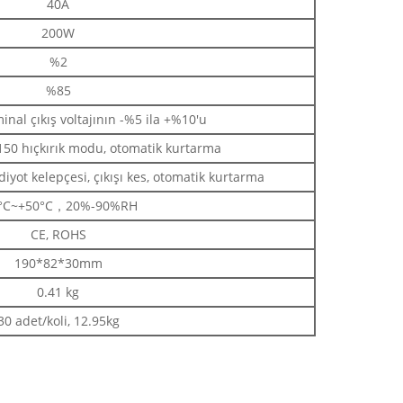
40A
200W
%2
%85
al çıkış voltajının -%5 ila +%10'u
50 hıçkırık modu, otomatik kurtarma
t kelepçesi, çıkışı kes, otomatik kurtarma
0°C~+50°C，20%-90%RH
CE, ROHS
190*82*30mm
0.41 kg
30 adet/koli, 12.95kg