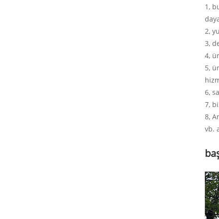
1, b
daya
2, y
3, d
4, ü
5, ü
hizm
6, s
7, b
8, A
vb. 
ba