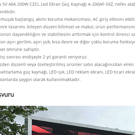
u 5V 40A 200W CZCL Led Ekran Güç Kaynağı A-200AF-5XZ, nefes alabi
nıklıdır.
umuşak başlangıç ​​akımı koruma mekanizması, AC giriş etkisini etkili 
evre tasarımı, bileşen düzeni bilimsel ve makul, ürün performansını,
rünün dayanıklılığını ve stabilitesini arttırmak için kontrol direnci
rün aşırı gerilim, aşırı yük, kısa devre ve diğer çoklu koruma fonksiyo
et ömrüne sahiptir.
atış sonrası endişeyle 2 yıl garanti veriyoruz.
izden düzenli veya özelleştirilmiş ürünler satın alacağınızdan emin o
nahtarlama güç kaynağı, LED ışık, LED reklam ekranı, LED ticari ek
alanlarda yaygın olarak kullanılmaktadır.
şvuru