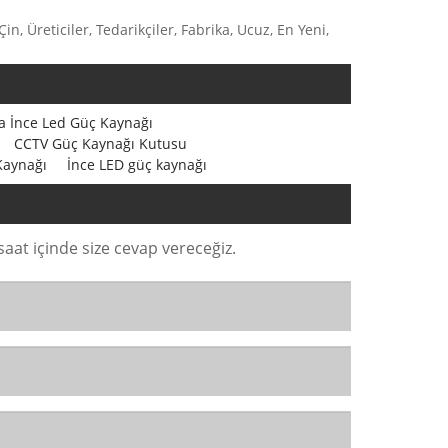
, Üreticiler, Tedarikçiler, Fabrika, Ucuz, En Yeni,
ra İnce Led Güç Kaynağı
CCTV Güç Kaynağı Kutusu
 Kaynağı
İnce LED güç kaynağı
at içinde size cevap vereceğiz.