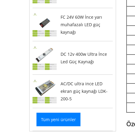
FC 24V 60W İnce yarı
muhafazalı LED güç
kaynağı
DC 12v 400w Ultra İnce
Led Güç Kaynağı
AC/DC ultra ince LED
ekran güç kaynağı LDK-
200-5
Tüm yeni ürünler
Öze