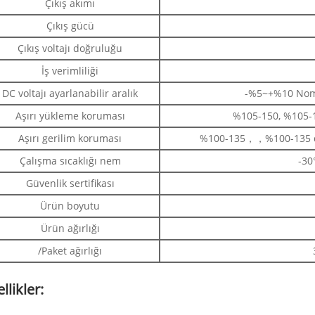
Çıkış akımı
Çıkış gücü
Çıkış voltajı doğruluğu
İş verimliliği
DC voltajı ayarlanabilir aralık
-%5~+%10 Nomin
Aşırı yükleme koruması
%105-150, %105-1
Aşırı gerilim koruması
%100-135，，%100-135 diyo
Çalışma sıcaklığı nem
-3
Güvenlik sertifikası
Ürün boyutu
Ürün ağırlığı
/Paket ağırlığı
llikler: