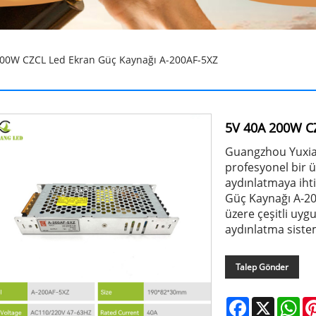
00W CZCL Led Ekran Güç Kaynağı A-200AF-5XZ
5V 40A 200W CZ
Guangzhou Yuxia
profesyonel bir ü
aydınlatmaya iht
Güç Kaynağı A-200
üzere çeşitli uyg
aydınlatma sistem
Talep Gönder
Facebook
X
Wh