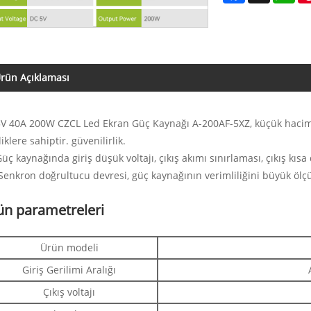
rün Açıklaması
 40A 200W CZCL Led Ekran Güç Kaynağı A-200AF-5XZ, küçük hacimli, y
liklere sahiptir. güvenilirlik.
ç kaynağında giriş düşük voltajı, çıkış akımı sınırlaması, çıkış kısa 
enkron doğrultucu devresi, güç kaynağının verimliliğini büyük ölçüde
ün parametreleri
Ürün modeli
Giriş Gerilimi Aralığı
Çıkış voltajı