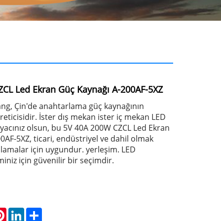
CL Led Ekran Güç Kaynağı A-200AF-5XZ
ng, Çin'de anahtarlama güç kaynağının
reticisidir. İster dış mekan ister iç mekan LED
iyacınız olsun, bu 5V 40A 200W CZCL Led Ekran
AF-5XZ, ticari, endüstriyel ve dahil olmak
ulamalar için uygundur. yerleşim. LED
iniz için güvenilir bir seçimdir.
atsApp
Pinterest
LinkedIn
Share